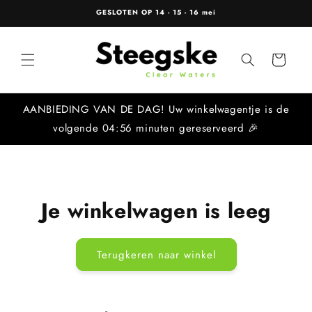
Meteen
GESLOTEN OP 14 - 15 - 16 mei
naar de
content
Winkelwagen
AANBIEDING VAN DE DAG! Uw winkelwagentje is de
volgende
04:56
minuten gereserveerd 🎉
Je winkelwagen is leeg
Terugkeren naar winkel