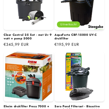
Uitverkocht
Clear Control 25 Set - met Uv 9
AquaForte CBF-15000 UV-C
watt + pomp 5000
drukfilter
Normale
€345,99 EUR
Normale
€195,99 EUR
prijs
prijs
Eheim drukfilter Press 7000 +
Sera Pond Filterset - Bioactive