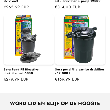
Uv 9 watt
set - drukfilter + pomp 12000
Normale
€265,99 EUR
Normale
€314,00 EUR
prijs
prijs
Sera Pond Fil Bioactive
Sera pond fil bioactive drukfilter
drukfilter set 6000
- 12.000 l
Normale
€279,99 EUR
Normale
€169,99 EUR
prijs
prijs
WORD LID EN BLIJF OP DE HOOGTE