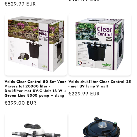
Normale
€529,99 EUR
prijs
prijs
Velda Clear Control 50 Set Voor
Velda drukfilter Clear Control 25
Vijvers tot 20000 liter -
- met UV lamp 9 watt
Drukfilter met UV-C Unit 18 W +
Normale
€229,99 EUR
Green Line 8000 pomp + slang
prijs
Normale
€399,00 EUR
prijs