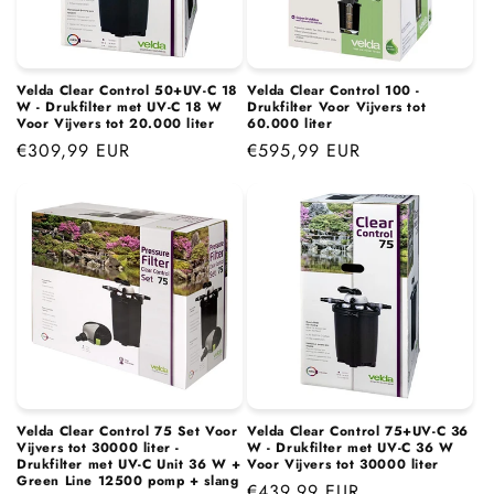
i
e
:
Velda Clear Control 50+UV-C 18
Velda Clear Control 100 -
W - Drukfilter met UV-C 18 W
Drukfilter Voor Vijvers tot
Voor Vijvers tot 20.000 liter
60.000 liter
Normale
€309,99 EUR
Normale
€595,99 EUR
prijs
prijs
Velda Clear Control 75 Set Voor
Velda Clear Control 75+UV-C 36
Vijvers tot 30000 liter -
W - Drukfilter met UV-C 36 W
Drukfilter met UV-C Unit 36 W +
Voor Vijvers tot 30000 liter
Green Line 12500 pomp + slang
Normale
€439,99 EUR