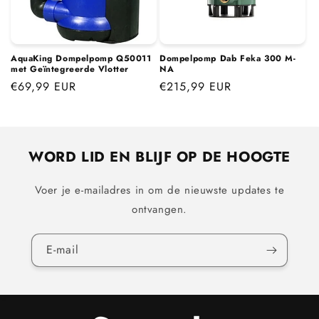
i
e
:
AquaKing Dompelpomp Q50011
Dompelpomp Dab Feka 300 M-
met Geïntegreerde Vlotter
NA
Normale
€69,99 EUR
Normale
€215,99 EUR
prijs
prijs
WORD LID EN BLIJF OP DE HOOGTE
Voer je e-mailadres in om de nieuwste updates te
ontvangen.
E‑mail