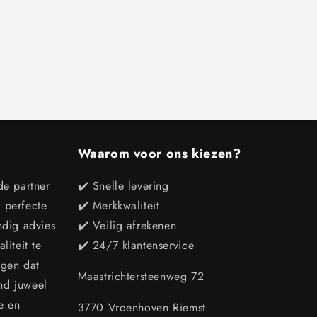
Waarom voor ons kiezen?
de partner
✔️ Snelle levering
e perfecte
✔️ Merkkwaliteit
ndig advies
✔️ Veilig afrekenen
iteit te
✔️ 24/7 klantenservice
rgen dat
Maastrichtersteenweg 72
end juweel
e en
3770 Vroenhoven Riemst