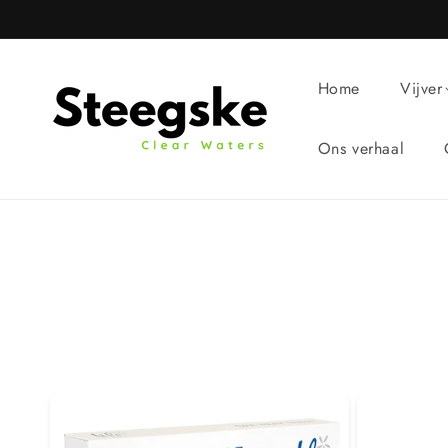
Meteen
naar de
content
Home
Vijver
Ons verhaal