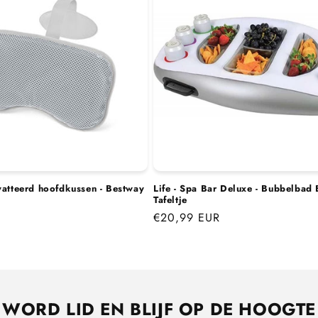
e
c
t
i
e
:
watteerd hoofdkussen - Bestway
Life - Spa Bar Deluxe - Bubbelbad 
Tafeltje
R
Normale
€20,99 EUR
prijs
WORD LID EN BLIJF OP DE HOOGTE