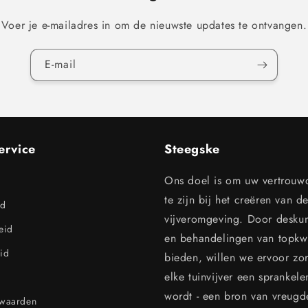
Voer je e-mailadres in om de nieuwste updates te ontvangen.
E‑mail
ervice
Steegske
Ons doel is om uw vertrouw
te zijn bij het creëren van d
id
vijveromgeving. Door desku
leid
en behandelingen van topkwal
id
bieden, willen we ervoor zo
elke tuinvijver een sprankel
wordt - een bron van vreugd
rwaarden