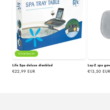
Uitverkocht
Life Spa deluxe dienblad
Lay-Z spa ge
Normale
€22,99 EUR
Normale
€13,50 EU
prijs
prijs