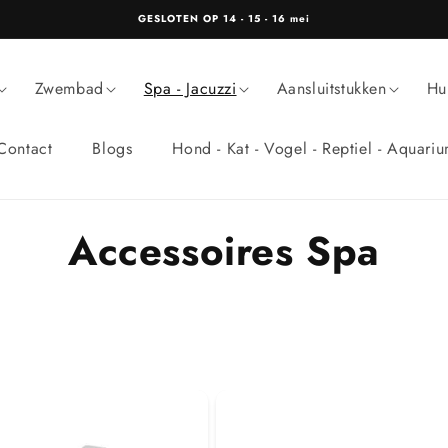
GESLOTEN OP 14 - 15 - 16 mei
Zwembad
Spa - Jacuzzi
Aansluitstukken
Hu
Contact
Blogs
Hond - Kat - Vogel - Reptiel - Aquari
C
Accessoires Spa
o
l
l