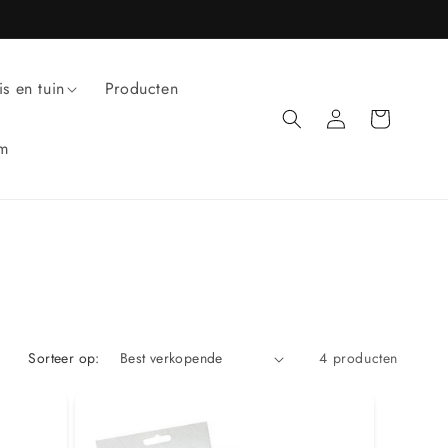
is en tuin
Producten
Inloggen
Winkelwagen
um
Sorteer op:
4 producten