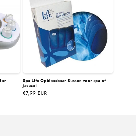
Bar
Spa Life Opblaasbaar Kussen voor spa of
jacuzzi
Normale
€7,99 EUR
prijs