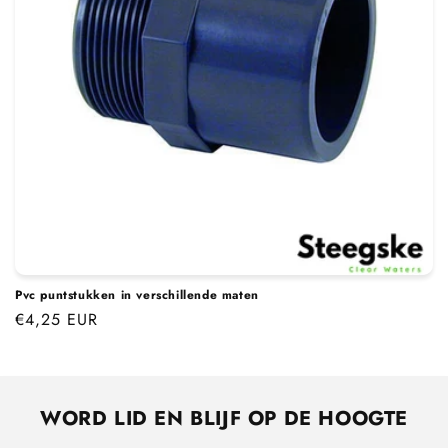
i
e
:
Pvc puntstukken in verschillende maten
Normale
€4,25 EUR
prijs
WORD LID EN BLIJF OP DE HOOGTE