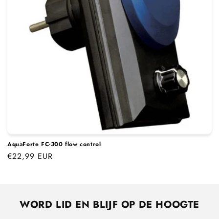
i
e
:
AquaForte FC-300 flow control
Normale
€22,99 EUR
prijs
WORD LID EN BLIJF OP DE HOOGTE