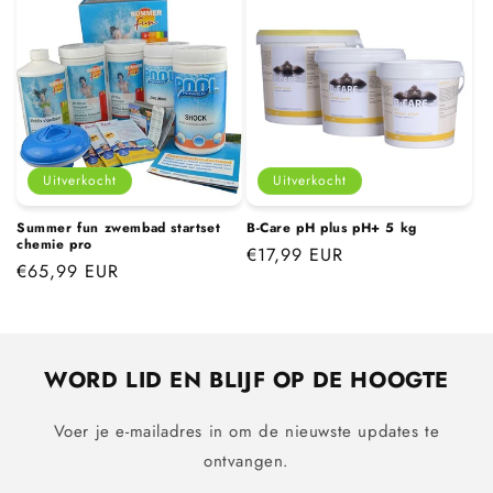
Uitverkocht
Uitverkocht
Summer fun zwembad startset
B-Care pH plus pH+ 5 kg
chemie pro
Normale
€17,99 EUR
Normale
€65,99 EUR
prijs
prijs
WORD LID EN BLIJF OP DE HOOGTE
Voer je e-mailadres in om de nieuwste updates te
ontvangen.