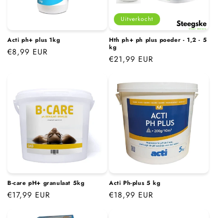
i
e
Uitverkocht
:
Acti ph+ plus 1kg
Hth ph+ ph plus poeder - 1,2 - 5
kg
Normale
€8,99 EUR
Normale
€21,99 EUR
prijs
prijs
B-care pH+ granulaat 5kg
Acti Ph-plus 5 kg
Normale
€17,99 EUR
Normale
€18,99 EUR
prijs
prijs