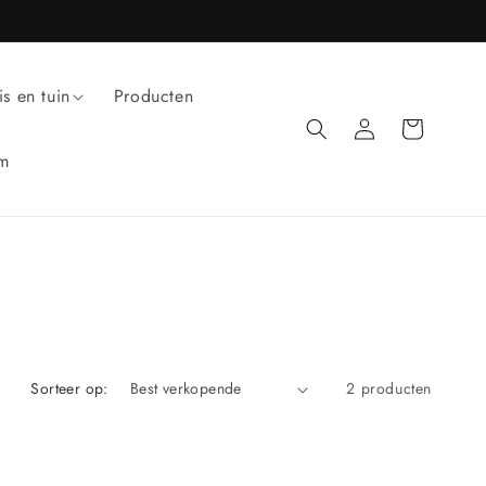
is en tuin
Producten
Inloggen
Winkelwagen
um
Sorteer op:
2 producten