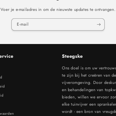
Voer je e-mailadres in om de nieuwste updates te ontvangen.
E‑mail
ervice
Steegske
Ons doel is om uw vertrouw
te zijn bij het creëren van d
id
vijveromgeving. Door desku
leid
en behandelingen van topkwal
id
bieden, willen we ervoor zo
elke tuinvijver een sprankel
wordt - een bron van vreugd
rwaarden