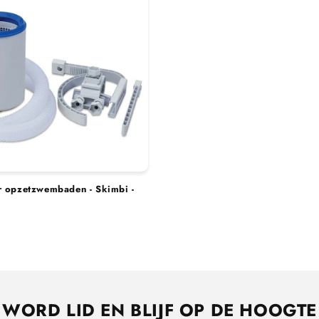
e
c
t
i
e
:
 opzetzwembaden - Skimbi -
WORD LID EN BLIJF OP DE HOOGTE