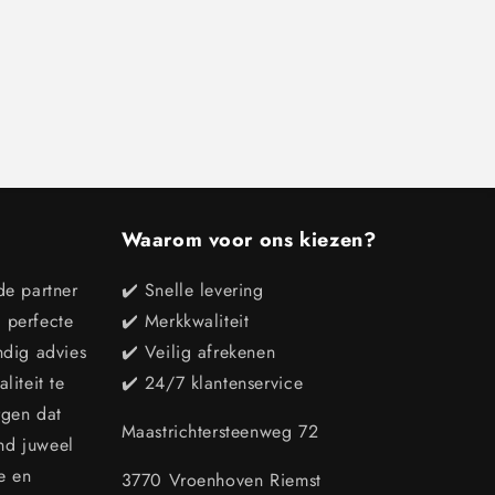
Waarom voor ons kiezen?
de partner
✔️ Snelle levering
e perfecte
✔️ Merkkwaliteit
ndig advies
✔️ Veilig afrekenen
iteit te
✔️ 24/7 klantenservice
rgen dat
Maastrichtersteenweg 72
end juweel
e en
3770 Vroenhoven Riemst