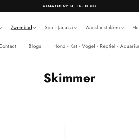
GESLOTEN OP 14 - 15 - 16 mei
Zwembad
Spa - Jacuzzi
Aansluitstukken
Hu
Contact
Blogs
Hond - Kat - Vogel - Reptiel - Aquari
C
Skimmer
o
l
l