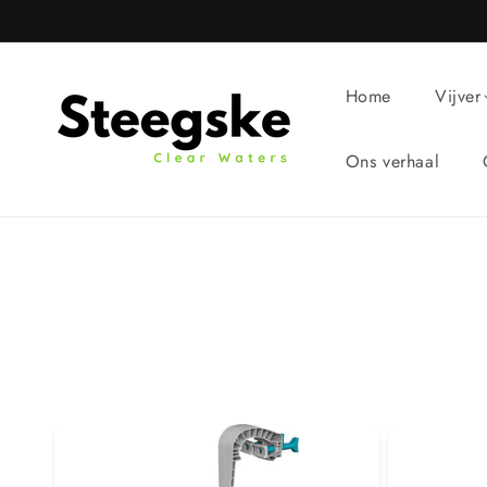
Meteen
naar de
content
Home
Vijver
Ons verhaal