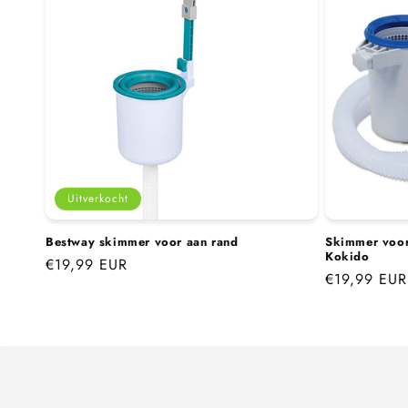
Uitverkocht
Bestway skimmer voor aan rand
Skimmer voor
Kokido
Normale
€19,99 EUR
Normale
€19,99 EUR
prijs
prijs