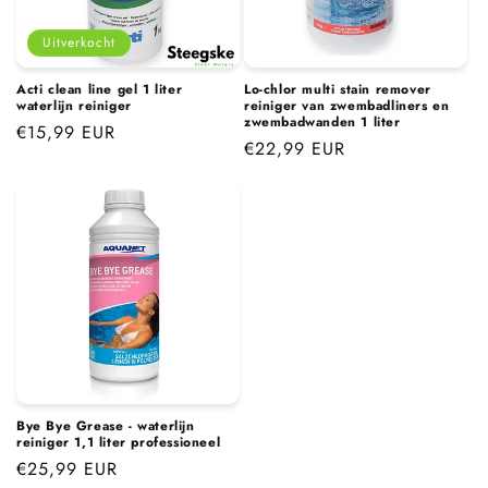
i
e
Uitverkocht
:
Acti clean line gel 1 liter
Lo-chlor multi stain remover
waterlijn reiniger
reiniger van zwembadliners en
zwembadwanden 1 liter
Normale
€15,99 EUR
Normale
€22,99 EUR
prijs
prijs
Bye Bye Grease - waterlijn
reiniger 1,1 liter professioneel
Normale
€25,99 EUR