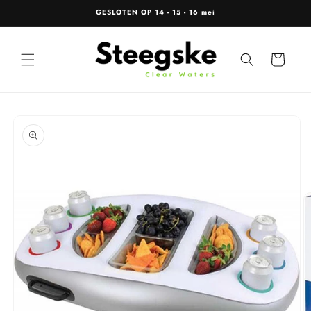
Meteen
GESLOTEN OP 14 - 15 - 16 mei
naar de
content
Winkelwagen
Ga direct naar
productinformatie