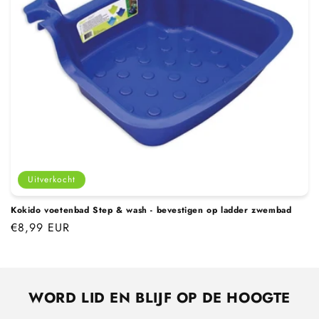
i
e
:
Uitverkocht
Kokido voetenbad Step & wash - bevestigen op ladder zwembad
Normale
€8,99 EUR
prijs
WORD LID EN BLIJF OP DE HOOGTE