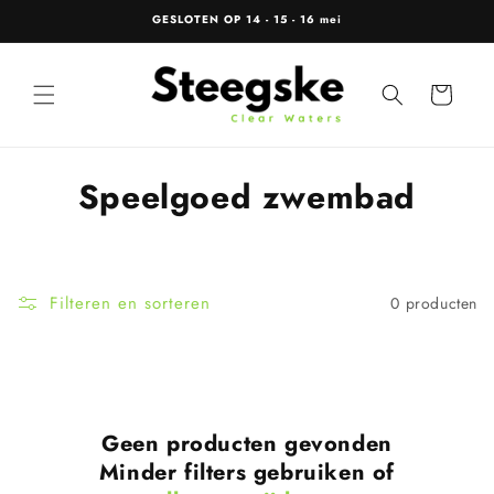
Meteen
GESLOTEN OP 14 - 15 - 16 mei
naar de
content
Winkelwagen
C
Speelgoed zwembad
o
l
Filteren en sorteren
0 producten
l
e
c
Geen producten gevonden
t
Minder filters gebruiken of