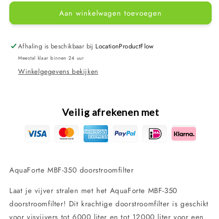
voor
voor
Aan winkelwagen toevoegen
AquaForte
AquaForte
MBF-
MBF-
350
350
meerkamerfilter
meerkamerfilter
Afhaling is beschikbaar bij
LocationProductFlow
Meestal klaar binnen 24 uur
Winkelgegevens bekijken
Veilig afrekenen met
AquaForte MBF-350 doorstroomfilter
Laat je vijver stralen met het AquaForte MBF-350
doorstroomfilter! Dit krachtige doorstroomfilter is geschikt
voor visvijvers tot 6000 liter en tot 12000 liter voor een