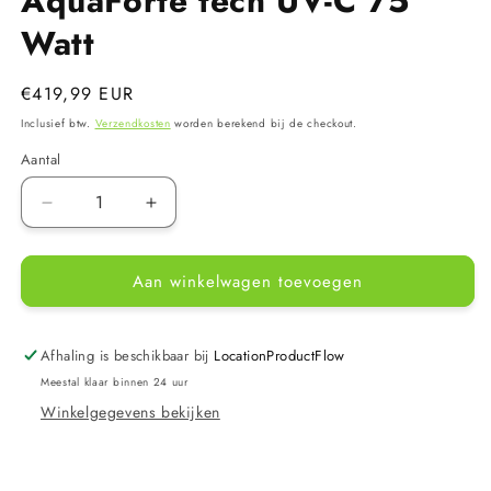
AquaForte tech UV-C 75
Watt
Normale
€419,99 EUR
prijs
Inclusief btw.
Verzendkosten
worden berekend bij de checkout.
Aantal
Aantal
Aantal
verlagen
verhogen
voor
voor
Aan winkelwagen toevoegen
AquaForte
AquaForte
tech
tech
UV-
UV-
C
C
Afhaling is beschikbaar bij
LocationProductFlow
75
75
Meestal klaar binnen 24 uur
Watt
Watt
Winkelgegevens bekijken