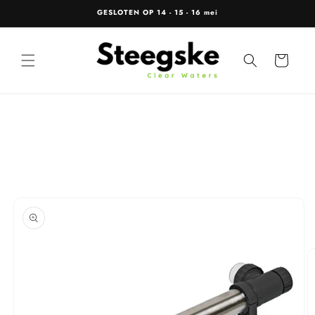
Meteen
GESLOTEN OP 14 - 15 - 16 mei
naar de
content
Winkelwagen
Ga direct naar
productinformatie