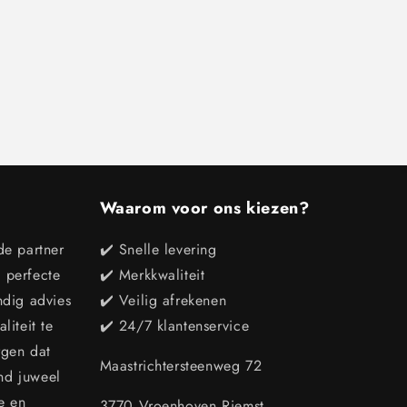
Waarom voor ons kiezen?
de partner
✔️ Snelle levering
e perfecte
✔️ Merkkwaliteit
ndig advies
✔️ Veilig afrekenen
iteit te
✔️ 24/7 klantenservice
rgen dat
Maastrichtersteenweg 72
end juweel
e en
3770 Vroenhoven Riemst