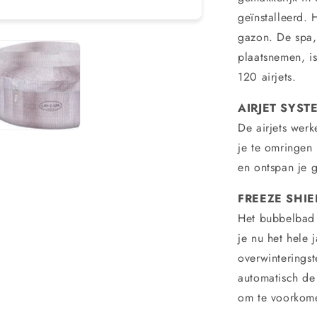
-
geïnstalleerd. 
120
jets
gazon. De spa,
-
plaatsnemen, i
Freezeshie
120 airjets.
AIRJET SYST
De airjets werk
je te omringen
en ontspan je 
FREEZE SHI
Het bubbelbad 
je nu het hele 
overwinterings
automatisch de
om te voorkome