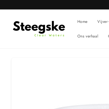
Meteen
naar de
content
Home
Vijver
Ons verhaal
Ga direct naar
productinformatie