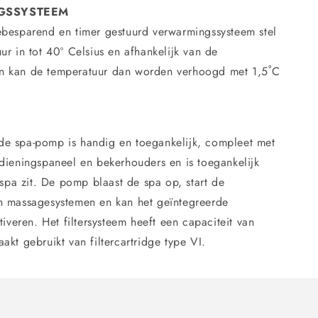
GSSYSTEEM
ebesparend en timer gestuurd verwarmingssysteem stel
ur in tot 40º Celsius en afhankelijk van de
n kan de temperatuur dan worden verhoogd met 1,5˚C
.
e spa-pomp is handig en toegankelijk, compleet met
edieningspaneel en bekerhouders en is toegankelijk
e spa zit. De pomp blaast de spa op, start de
n massagesystemen en kan het geïntegreerde
ctiveren. Het filtersysteem heeft een capaciteit van
akt gebruikt van filtercartridge type VI.