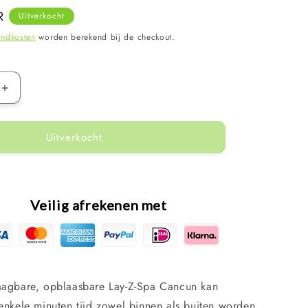
R
Uitverkocht
endkosten
worden berekend bij de checkout.
Aantal
verhogen
voor
Uitverkocht
Bestway
Lay-
Z-
Spa
-
Veilig afrekenen met
Cancun
Airjet
-
2
–
4
aagbare, opblaasbare Lay-Z-Spa Cancun kan
personen
enkele minuten tijd zowel binnen als buiten worden