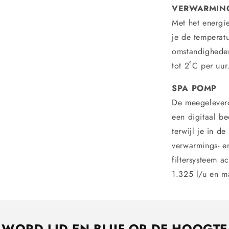
VERWARMIN
Met het energi
je de temperatu
omstandighede
tot 2˚C per uur
SPA POMP
De meegeleverd
een digitaal b
terwijl je in d
verwarmings- e
filtersysteem a
1.325 l/u en ma
WORD LID EN BLIJF OP DE HOOGTE