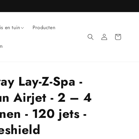
is en tuin
Producten
Inloggen
Winkelwagen
um
ay Lay-Z-Spa -
n Airjet - 2 – 4
en - 120 jets -
eshield