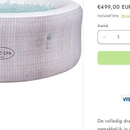
Normale
€499,00 EU
prijs
Inclusief btw.
Verz
Aantal
Aantal
verlagen
voor
Bestway
Lay-
Z-
Spa
-
Cancun
Airjet
-
2
–
4
De volledig dr
personen
gemakkelijk in 