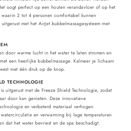
-
Het oogt perfect op een houten verandavloer of op het
120
jets
 waarin 2 tot 4 personen comfortabel kunnen
-
s uitgerust met het AirJet bubbelmassagesysteem met
ld
Freezeshield
EEM
en door warme lucht in het water te laten stromen en
 met een heerlijke bubbelmassage. Kalmeer je lichaam
geest met één druk op de knop.
ELD TECHNOLOGIE
is uitgerust met de Freeze Shield Technologie, zodat
jaar door kan genieten. Deze innovatieve
technologie en verbeterd materiaal verhogen
 watercirculatie en verwarming bij lage temperaturen
n dat het water bevriest en de spa beschadigt.