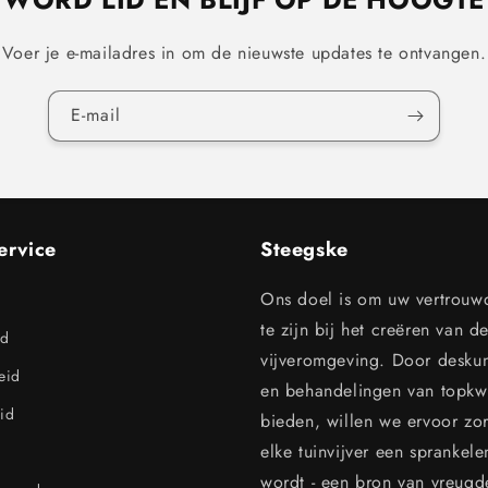
Voer je e-mailadres in om de nieuwste updates te ontvangen.
E‑mail
ervice
Steegske
Ons doel is om uw vertrouw
te zijn bij het creëren van d
id
vijveromgeving. Door desku
leid
en behandelingen van topkwal
id
bieden, willen we ervoor zo
elke tuinvijver een sprankel
wordt - een bron van vreugd