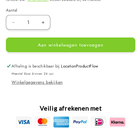
Aantal
Aantal
Aantal
verlagen
verhogen
voor
voor
Aan winkelwagen toevoegen
Bestway
Bestway
Zwembadverwarming
Zwembadverwarming
voor
voor
zwembaden
zwembaden
Afhaling is beschikbaar bij
LocationProductFlow
tot
tot
Meestal klaar binnen 24 uur
Ø457cm
Ø457cm
Winkelgegevens bekijken
-
-
tot
tot
40°C
40°C
-
-
Veilig afrekenen met
2800W
2800W
-
-
poolheater
poolheater
-
-
pool
pool