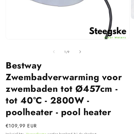
M
2
o
in
m
Media
1
openen
van
1
/
9
in
modaal
Bestway
Zwembadverwarming voor
zwembaden tot Ø457cm -
tot 40°C - 2800W -
poolheater - pool heater
Normale
€109,99 EUR
prijs
Inclusief btw.
Verzendkosten
worden berekend bij de checkout.