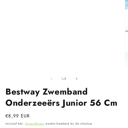
in
modaal
M
2
o
van
1
/
2
in
m
Bestway Zwemband
Onderzeeërs Junior 56 Cm
Normale
€8,99 EUR
prijs
Inclusief btw.
Verzendkosten
worden berekend bij de checkout.