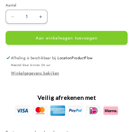
Aantal
Aantal
Aantal
verlagen
verhogen
voor
voor
Aan winkelwagen toevoegen
Bestway
Bestway
Zwemband
Zwemband
Onderzeeërs
Onderzeeërs
Junior
Junior
Afhaling is beschikbaar bij
LocationProductFlow
56
56
Meestal klaar binnen 24 uur
Cm
Cm
Winkelgegevens bekijken
Veilig afrekenen met