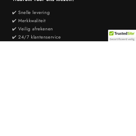
✔️ Snelle levering
✔️ Merkkwaliteit
✔️ Veilig afrekenen
✔️ 24/7 klantenservice
Maastrichtersteenweg 72
3770 Vroenhoven Riemst
Tel 0495 76 23 05
BTW 1010875404
Open op weekdagen 9-12 u / 12.30-17 u
Zaterdag open van 10 - 14 u ( april - september)