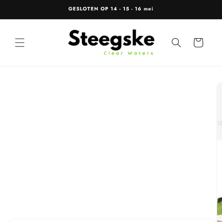
Meteen
GESLOTEN OP 14 - 15 - 16 mei
naar de
content
Winkelwagen
Ga direct naar
productinformatie