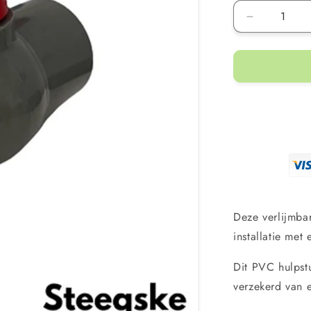
Aantal
verlagen
voor
Cepex
PVC
kogelkraan
zonder
wartel
Ø40
mm
Deze verlijmba
installatie met 
Dit PVC hulpst
verzekerd van 