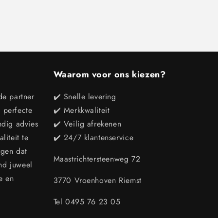
Waarom voor ons kiezen?
de partner
✔️ Snelle levering
e perfecte
✔️ Merkkwaliteit
ndig advies
✔️ Veilig afrekenen
iteit te
✔️ 24/7 klantenservice
rgen dat
Maastrichtersteenweg 72
end juweel
e en
3770 Vroenhoven Riemst
Tel 0495 76 23 05