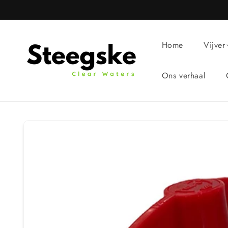
Meteen
naar de
content
Home
Vijver
Ons verhaal
Ga direct naar
productinformatie