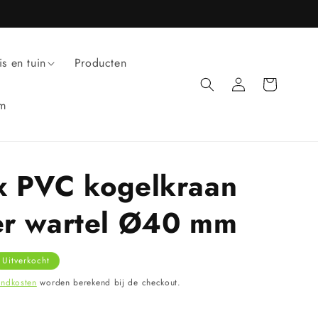
is en tuin
Producten
Inloggen
Winkelwagen
um
 PVC kogelkraan
r wartel Ø40 mm
Uitverkocht
endkosten
worden berekend bij de checkout.