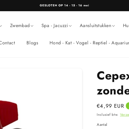
GESLOTEN OP 14 - 15 - 16 mei
Zwembad
Spa - Jacuzzi
Aansluitstukken
Hu
Contact
Blogs
Hond - Kat - Vogel - Reptiel - Aquari
Cepex
zonde
Normale
€4,99 EUR
prijs
Inclusief btw.
Verz
Aantal