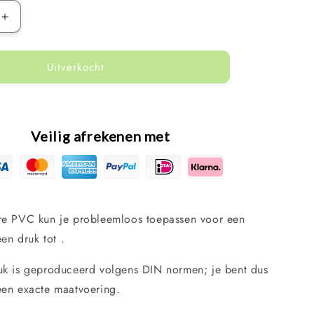
Aantal
verhogen
voor
Uitverkocht
Cepex
PVC
kogelkraan
zonder
wartel
Veilig afrekenen met
Ø40
mm
re PVC kun je probleemloos toepassen voor een
een druk tot .
uk is geproduceerd volgens DIN normen; je bent dus
een exacte maatvoering.