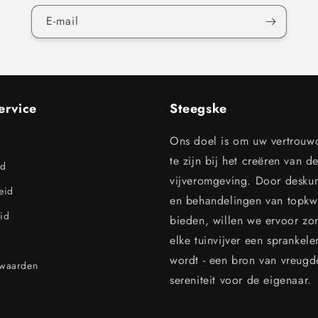
E‑mail
ervice
Steegske
Ons doel is om uw vertrouw
te zijn bij het creëren van d
id
vijveromgeving. Door desku
leid
en behandelingen van topkwal
id
bieden, willen we ervoor zo
elke tuinvijver een sprankel
wordt - een bron van vreugd
rwaarden
sereniteit voor de eigenaar.