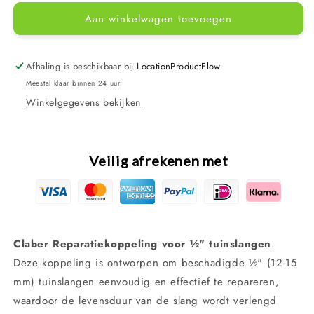
voor
voor
Aan winkelwagen toevoegen
Claber
Claber
reparatiekoppeling
reparatiekoppeling
slang
slang
½&quot;
½&quot;
Afhaling is beschikbaar bij
LocationProductFlow
8619
8619
Meestal klaar binnen 24 uur
Winkelgegevens bekijken
Veilig afrekenen met
Claber Reparatiekoppeling voor ½" tuinslangen
.
Deze koppeling is ontworpen om beschadigde ½" (12-15
mm) tuinslangen eenvoudig en effectief te repareren,
waardoor de levensduur van de slang wordt verlengd