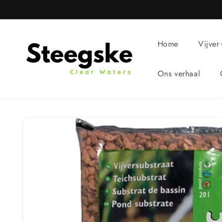
Meteen
naar de
content
Home
Vijver
Ons verhaal
Ga direct naar
productinformatie