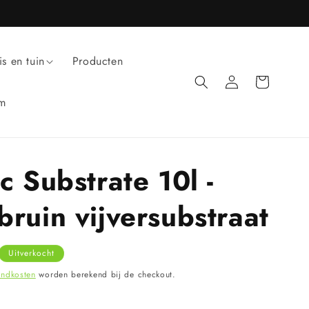
is en tuin
Producten
Inloggen
Winkelwagen
um
c Substrate 10l -
bruin vijversubstraat
Uitverkocht
endkosten
worden berekend bij de checkout.