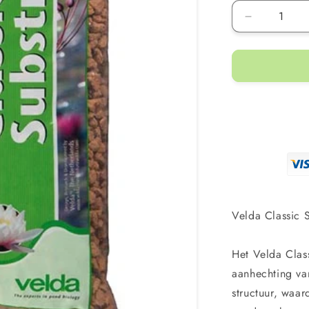
Aantal
verlagen
voor
Classic
Substrate
10l
-
10kg
bruin
vijversubst
Velda Classic 
Het Velda Clas
aanhechting va
structuur, waa