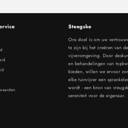
ervice
Steegske
Ons doel is om uw vertrouw
te zijn bij het creëren van d
id
vijveromgeving. Door desku
leid
en behandelingen van topkwal
id
bieden, willen we ervoor zo
elke tuinvijver een sprankel
wordt - een bron van vreugd
rwaarden
sereniteit voor de eigenaar.