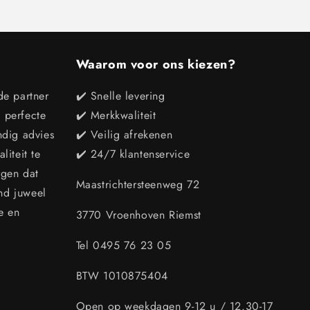
Waarom voor ons kiezen?
de partner
✔️ Snelle levering
e perfecte
✔️ Merkkwaliteit
ndig advies
✔️ Veilig afrekenen
iteit te
✔️ 24/7 klantenservice
rgen dat
Maastrichtersteenweg 72
end juweel
e en
3770 Vroenhoven Riemst
Tel 0495 76 23 05
BTW 1010875404
Open op weekdagen 9-12 u / 12.30-17