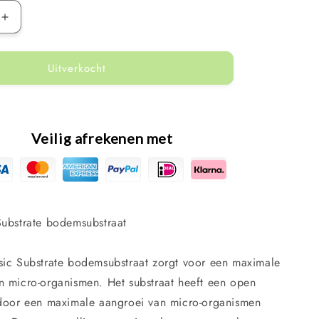
Aantal
verhogen
voor
Uitverkocht
Classic
Substrate
10l
-
10kg
Veilig afrekenen met
bruin
raat
vijversubstraat
Substrate bodemsubstraat
sic Substrate bodemsubstraat zorgt voor een maximale
n micro-organismen. Het substraat heeft een open
rdoor een maximale aangroei van micro-organismen