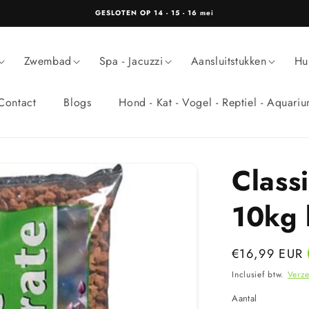
GESLOTEN OP 14 - 15 - 16 mei
Zwembad
Spa - Jacuzzi
Aansluitstukken
Hu
Contact
Blogs
Hond - Kat - Vogel - Reptiel - Aquari
Classi
10kg 
Normale
€16,99 EUR
prijs
Inclusief btw.
Verz
Aantal