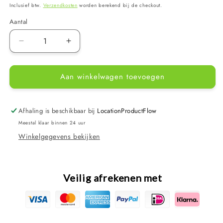
prijs
Inclusief btw.
Verzendkosten
worden berekend bij de checkout.
Aantal
Aantal
Aantal
verlagen
verhogen
voor
voor
Aan winkelwagen toevoegen
Dolphin
Dolphin
Zenit
Zenit
Z
Z
Fun
Fun
Afhaling is beschikbaar bij
LocationProductFlow
Zwembadrobot
Zwembadrobot
Meestal klaar binnen 24 uur
Winkelgegevens bekijken
Veilig afrekenen met