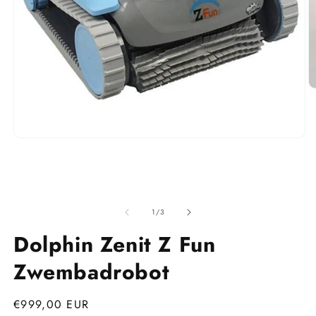
M
2
o
in
m
Media
1
openen
in
modaal
van
1
/
3
Dolphin Zenit Z Fun
Zwembadrobot
Normale
€999,00 EUR