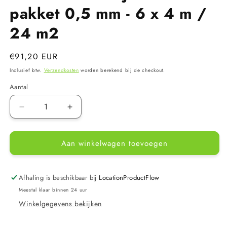
modaal
pakket 0,5 mm - 6 x 4 m /
24 m2
Normale
€91,20 EUR
prijs
Inclusief btw.
Verzendkosten
worden berekend bij de checkout.
Aantal
Aantal
Aantal
verlagen
verhogen
voor
voor
Aan winkelwagen toevoegen
Heissner
Heissner
Pvc
Pvc
vijverfolie
vijverfolie
pakket
pakket
Afhaling is beschikbaar bij
LocationProductFlow
0,5
0,5
Meestal klaar binnen 24 uur
mm
mm
Winkelgegevens bekijken
-
-
6
6