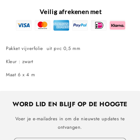
x
x
4
4
Veilig afrekenen met
m
m
/
/
24
24
m2
m2
Pakket vijverfolie uit pvc 0,5 mm
Kleur : zwart
Maat 6 x 4 m
WORD LID EN BLIJF OP DE HOOGTE
Voer je e-mailadres in om de nieuwste updates te
ontvangen.