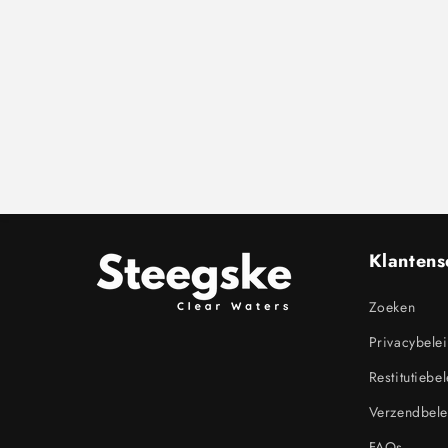
Klantens
Zoeken
Privacybele
Restitutiebe
Verzendbele
FAQs