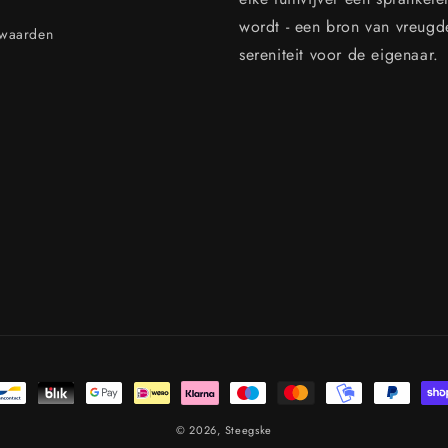
wordt - een bron van vreugd
rwaarden
sereniteit voor de eigenaar.
n
© 2026,
Steegske