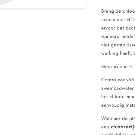
Breng de chloo
niveau met HTH
ervoor dat bac
opnieuw helder 
niet gestabilis
werking heeft, 
Gebruik van H
Controleer vóór
zwembadwater 
het chloor mind
eenvoudig meten
Wanneer de pH-
een
chloordri