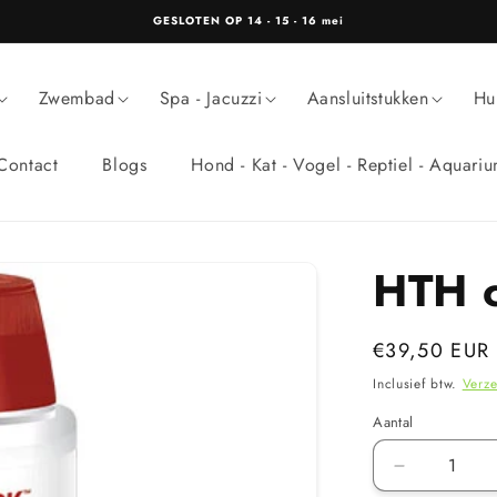
GESLOTEN OP 14 - 15 - 16 mei
Zwembad
Spa - Jacuzzi
Aansluitstukken
Hu
Contact
Blogs
Hond - Kat - Vogel - Reptiel - Aquari
HTH c
Normale
€39,50 EUR
prijs
Inclusief btw.
Verz
Aantal
Aantal