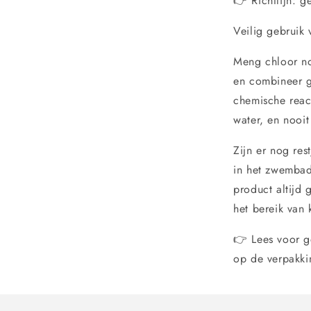
👉 Richtlijn: 
Veilig gebruik 
Meng chloor no
en combineer ge
chemische react
water, en nooi
Zijn er nog res
in het zwembad
product altijd 
het bereik van 
👉 Lees voor ge
op de verpakki