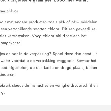
gebruik ongeveer
4 gram per 1.000 liter water
.
van chloor
oit met andere producten zoals pH- of pH+ middelen
en verschillende soorten chloor. Dit kan gevaarlijke
ies veroorzaken. Voeg chloor altijd toe aan het
t omgekeerd.
tjes chloor in de verpakking? Spoel deze dan eerst uit
water voordat u de verpakking weggooit. Bewaar het
goed afgesloten, op een koele en droge plaats, buiten
kinderen.
bruik steeds de instructies en veiligheidsvoorschriften
ng.