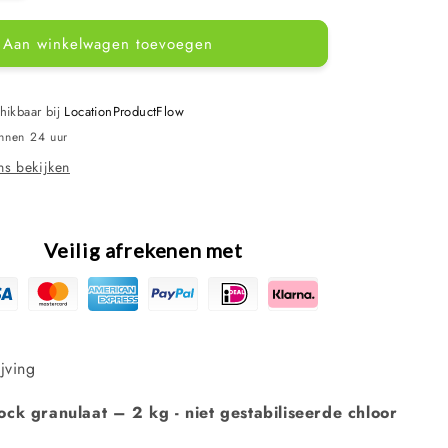
verhogen
voor
Aan winkelwagen toevoegen
HTH
chloor
shock
2
hikbaar bij
LocationProductFlow
kg
innen 24 uur
s bekijken
Veilig afrekenen met
jving
ck granulaat – 2 kg - niet gestabiliseerde chloor