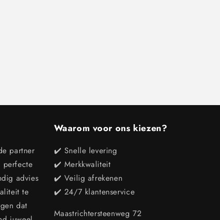
Waarom voor ons kiezen?
de partner
✔️ Snelle levering
e perfecte
✔️ Merkkwaliteit
ndig advies
✔️ Veilig afrekenen
iteit te
✔️ 24/7 klantenservice
rgen dat
Maastrichtersteenweg 72
end juweel