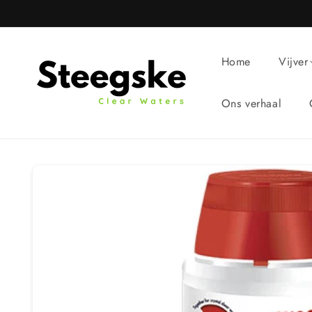
Meteen
naar de
content
Home
Vijver
Ons verhaal
Ga direct naar
productinformatie