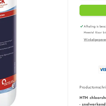
verlagen
voor
HTH
chloor
shock
2
Afhaling is besc
kg
Meestal klaar b
Winkelgegeven
Productomschri
HTH chloorsho
- snelwerkend