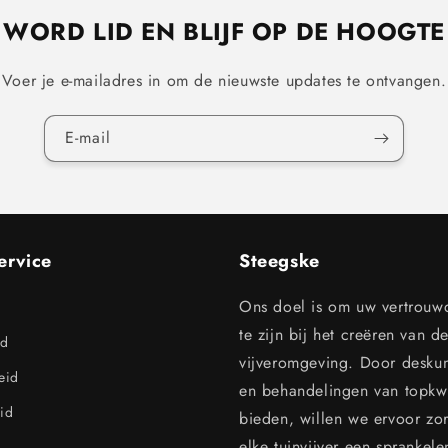
WORD LID EN BLIJF OP DE HOOGTE
Voer je e-mailadres in om de nieuwste updates te ontvangen.
E‑mail
ervice
Steegske
Ons doel is om uw vertrouw
te zijn bij het creëren van d
id
vijveromgeving. Door desku
leid
en behandelingen van topkwal
id
bieden, willen we ervoor zo
elke tuinvijver een sprankel