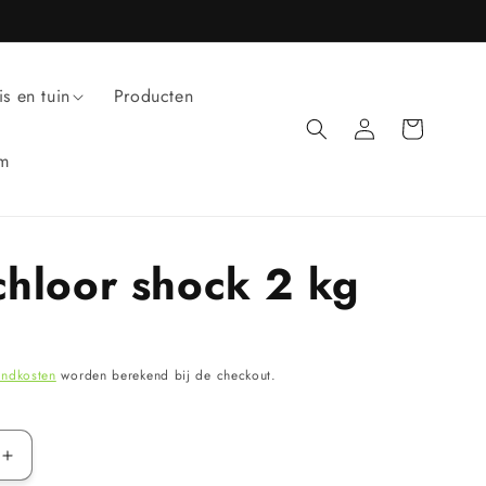
is en tuin
Producten
Inloggen
Winkelwagen
um
hloor shock 2 kg
endkosten
worden berekend bij de checkout.
Aantal