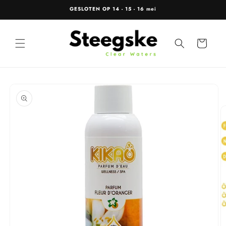
Meteen
GESLOTEN OP 14 - 15 - 16 mei
naar de
content
Winkelwagen
Ga direct naar
productinformatie