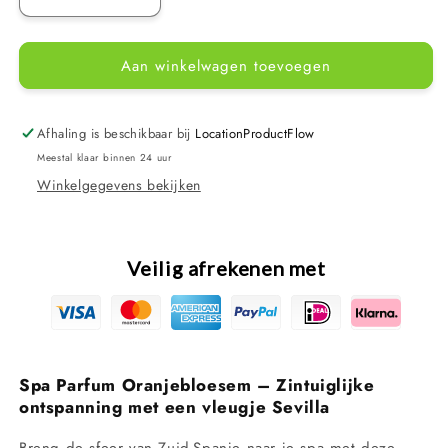
Aantal
Aantal
verlagen
verhogen
voor
voor
Aan winkelwagen toevoegen
KIKAO
KIKAO
-
-
Parfum
Parfum
voor
voor
Afhaling is beschikbaar bij
LocationProductFlow
spa
spa
Meestal klaar binnen 24 uur
en
en
Winkelgegevens bekijken
zwembad
zwembad
–
–
oranjebloesem
oranjebloesem
–
–
Veilig afrekenen met
250
250
ml
ml
Spa Parfum Oranjebloesem – Zintuiglijke
ontspanning met een vleugje Sevilla
Breng de sfeer van Zuid-Spanje naar je spa met deze