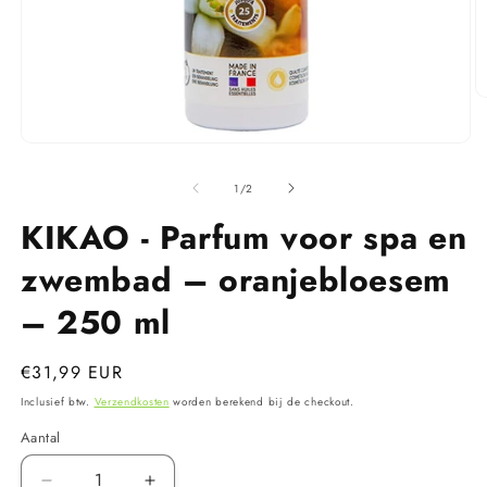
M
2
o
Media
in
1
m
openen
van
1
/
2
in
modaal
KIKAO - Parfum voor spa en
zwembad – oranjebloesem
– 250 ml
Normale
€31,99 EUR
prijs
Inclusief btw.
Verzendkosten
worden berekend bij de checkout.
Aantal