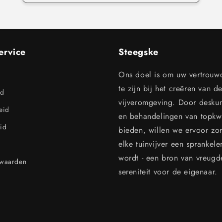
ervice
Steegske
Ons doel is om uw vertrouw
te zijn bij het creëren van d
id
vijveromgeving. Door desku
leid
en behandelingen van topkwal
id
bieden, willen we ervoor zo
elke tuinvijver een sprankel
wordt - een bron van vreugd
rwaarden
sereniteit voor de eigenaar.