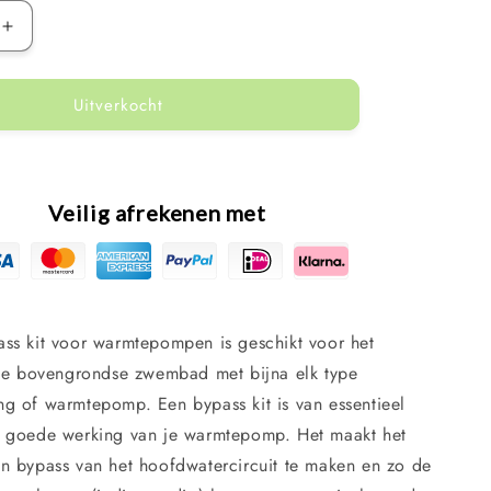
Aantal
verhogen
voor
Uitverkocht
Kokido
bypass
kit
voor
mp
warmtepomp
Veilig afrekenen met
ss kit voor warmtepompen is geschikt voor het
 je bovengrondse zwembad met bijna elk type
g of warmtepomp. Een bypass kit is van essentieel
 goede werking van je warmtepomp. Het maakt het
n bypass van het hoofdwatercircuit te maken en zo de