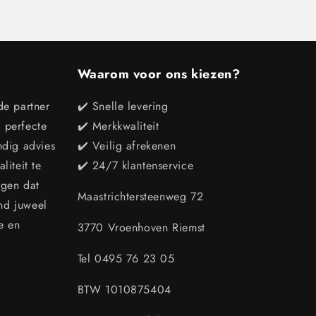
Waarom voor ons kiezen?
de partner
✔️ Snelle levering
e perfecte
✔️ Merkkwaliteit
ndig advies
✔️ Veilig afrekenen
iteit te
✔️ 24/7 klantenservice
rgen dat
Maastrichtersteenweg 72
end juweel
e en
3770 Vroenhoven Riemst
Tel 0495 76 23 05
BTW 1010875404