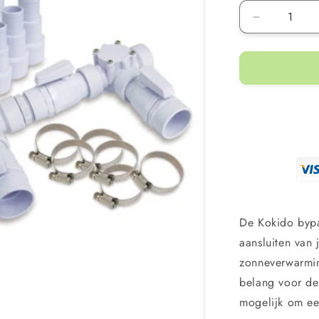
Aantal
verlagen
voor
Kokido
bypass
kit
voor
warmtepo
De Kokido bypa
aansluiten van
zonneverwarmin
belang voor de
mogelijk om ee