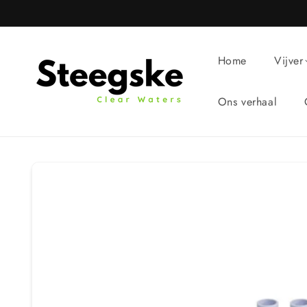
Meteen
naar de
content
Home
Vijver
Ons verhaal
Ga direct naar
productinformatie