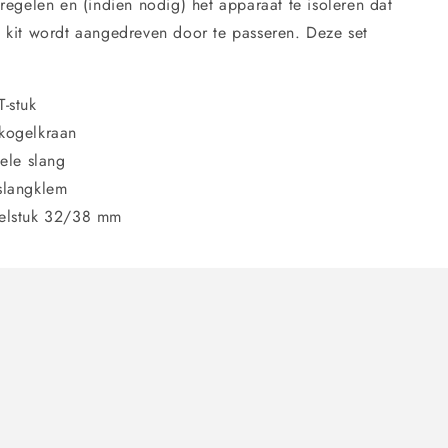
regelen en (indien nodig) het apparaat te isoleren dat
 kit wordt aangedreven door te passeren. Deze set
-stuk
kogelkraan
bele slang
slangklem
elstuk 32/38 mm