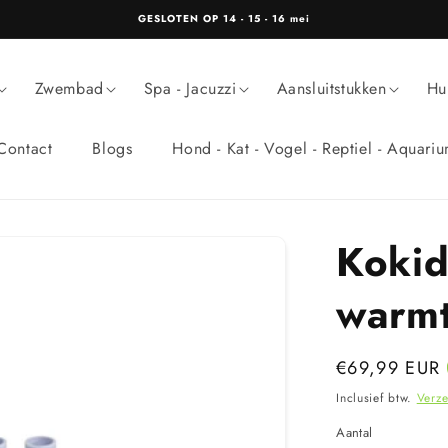
GESLOTEN OP 14 - 15 - 16 mei
Zwembad
Spa - Jacuzzi
Aansluitstukken
Hu
Contact
Blogs
Hond - Kat - Vogel - Reptiel - Aquari
Kokid
warm
Normale
€69,99 EUR
prijs
Inclusief btw.
Verz
Aantal