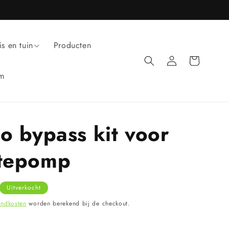
is en tuin
Producten
Inloggen
Winkelwagen
um
o bypass kit voor
tepomp
Uitverkocht
endkosten
worden berekend bij de checkout.