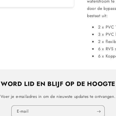
waterstroom te 
door de bypass
bestaat uit:
2 x PVC T
3 x PVC 
2 x flexi
6 x RVS 
6 x Kopp
WORD LID EN BLIJF OP DE HOOGTE
Voer je e-mailadres in om de nieuwste updates te ontvangen.
E‑mail