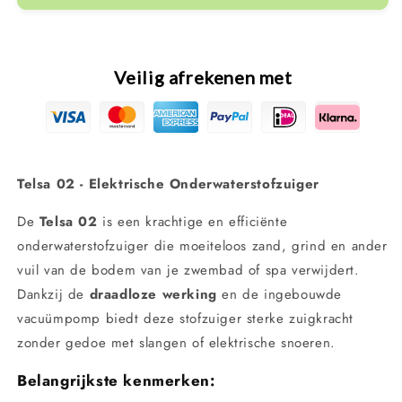
Telsa
Telsa
2
2
elektrische
elektrische
spa/zwembad
spa/zwembad
Veilig afrekenen met
stofzuiger
stofzuiger
Telsa 02 - Elektrische Onderwaterstofzuiger
De
Telsa 02
is een krachtige en efficiënte
onderwaterstofzuiger die moeiteloos zand, grind en ander
vuil van de bodem van je zwembad of spa verwijdert.
Dankzij de
draadloze werking
en de ingebouwde
vacuümpomp biedt deze stofzuiger sterke zuigkracht
zonder gedoe met slangen of elektrische snoeren.
Belangrijkste kenmerken: