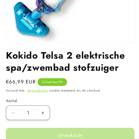
Media
1
Kokido Telsa 2 elektrische
openen
in
modaal
spa/zwembad stofzuiger
Normale
€66,99 EUR
Uitverkocht
prijs
Inclusief btw.
Verzendkosten
worden berekend bij de checkout.
Aantal
Aantal
Aantal
verlagen
verhogen
voor
voor
Uitverkocht
Kokido
Kokido