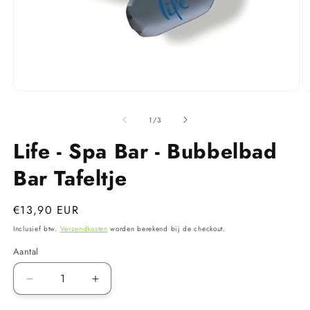
Media
M
1
2
openen
o
van
1
/
3
in
in
modaal
m
Life - Spa Bar - Bubbelbad
Bar Tafeltje
Normale
€13,90 EUR
prijs
Inclusief btw.
Verzendkosten
worden berekend bij de checkout.
Aantal
Aantal
Aantal
verlagen
verhogen