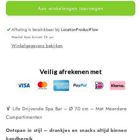
voor
voor
Aan winkelwagen toevoegen
Life
Life
-
-
Spa
Spa
Bar
Bar
Afhaling is beschikbaar bij
LocationProductFlow
-
-
Meestal klaar binnen 24 uur
Bubbelbad
Bubbelbad
Winkelgegevens bekijken
Bar
Bar
Tafeltje
Tafeltje
Veilig afrekenen met
🍹 Life Drijvende Spa Bar – Ø 70 cm – Met Meerdere
Compartimenten
Ontspan in stijl – drankjes en snacks altijd binnen
handbereik