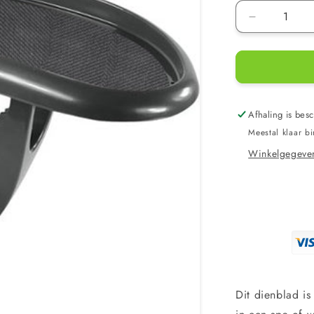
Aantal
verlagen
voor
Life
Spa
Bar
Dienblad
Afhaling is besc
-
Meestal klaar b
Zwart
Winkelgegeven
Dit dienblad i