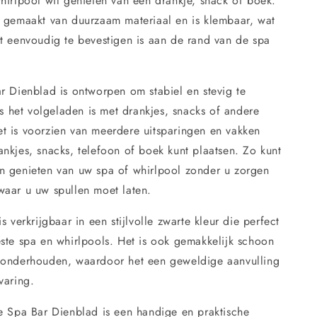
hirlpool wil genieten van een drankje, snack of boek.
s gemaakt van duurzaam materiaal en is klembaar, wat
et eenvoudig te bevestigen is aan de rand van de spa
r Dienblad is ontworpen om stabiel en stevig te
als het volgeladen is met drankjes, snacks of andere
t is voorzien van meerdere uitsparingen en vakken
nkjes, snacks, telefoon of boek kunt plaatsen. Zo kunt
n genieten van uw spa of whirlpool zonder u zorgen
waar u uw spullen moet laten.
s verkrijgbaar in een stijlvolle zwarte kleur die perfect
ste spa en whirlpools. Het is ook gemakkelijk schoon
 onderhouden, waardoor het een geweldige aanvulling
varing.
fe Spa Bar Dienblad is een handige en praktische