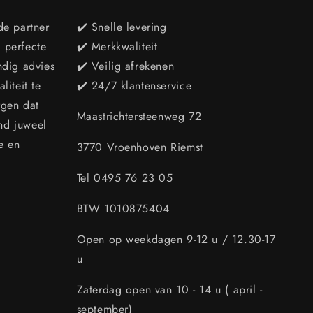
de partner
✔️ Snelle levering
e perfecte
✔️ Merkkwaliteit
ndig advies
✔️ Veilig afrekenen
iteit te
✔️ 24/7 klantenservice
rgen dat
Maastrichtersteenweg 72
end juweel
e en
3770 Vroenhoven Riemst
Tel 0495 76 23 05
BTW 1010875404
Open op weekdagen 9-12 u / 12.30-17
u
Zaterdag open van 10 - 14 u ( april -
september)