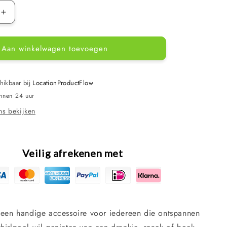
Aantal
verhogen
voor
Aan winkelwagen toevoegen
Life
Spa
Bar
Dienblad
hikbaar bij
LocationProductFlow
-
innen 24 uur
Zwart
s bekijken
Veilig afrekenen met
s een handige accessoire voor iedereen die ontspannen