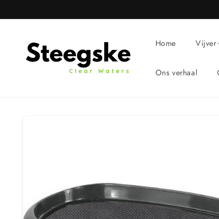
Meteen
naar de
content
Home
Vijver
Ons verhaal
Ga direct naar
productinformatie