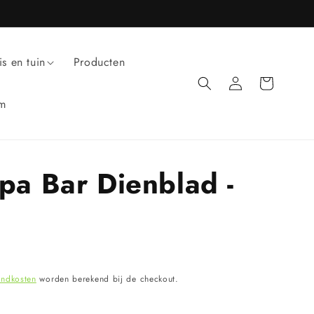
is en tuin
Producten
Inloggen
Winkelwagen
um
Spa Bar Dienblad -
endkosten
worden berekend bij de checkout.