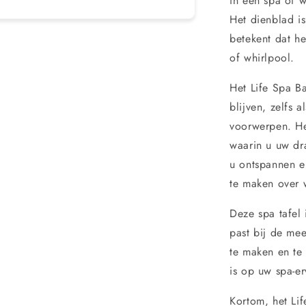
in een spa of w
Het dienblad i
betekent dat h
of whirlpool.
Het Life Spa Ba
blijven, zelfs 
voorwerpen. He
waarin u uw dra
u ontspannen e
te maken over 
Deze spa tafel i
past bij de mee
te maken en te
is op uw spa-er
Kortom, het Li