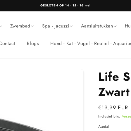
GESLOTEN OP 14 - 15 - 16 mei
Zwembad
Spa - Jacuzzi
Aansluitstukken
Hu
Contact
Blogs
Hond - Kat - Vogel - Reptiel - Aquari
Life 
Zwart
Normale
€19,99 EUR
prijs
Inclusief btw.
Verz
Aantal