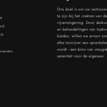
Ons doel is om uw vertrouw
te zijn bij het creëren van d
id
vijveromgeving. Door desku
leid
en behandelingen van topkwal
id
bieden, willen we ervoor zo
elke tuinvijver een sprankel
wordt - een bron van vreugd
rwaarden
sereniteit voor de eigenaar.