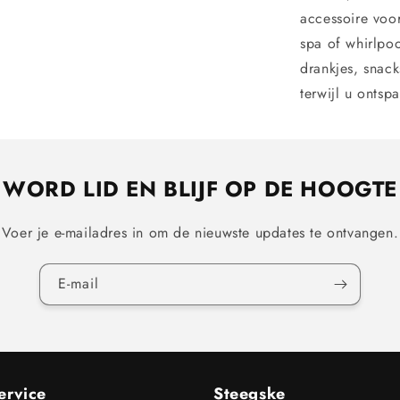
accessoire voor
spa of whirlpoo
drankjes, snac
terwijl u ontsp
WORD LID EN BLIJF OP DE HOOGTE
Voer je e-mailadres in om de nieuwste updates te ontvangen.
E‑mail
ervice
Steegske