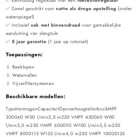
✅ Eenvoudig regelbaar met een
toerentalregelaar
✅ Zowel geschikt voor
natte als droge opstelling
(onder
waterspiegel)
✅ Inclusief
sok met binnendraad
voor gemakkelijke
aansluiting van slangtule
✅
5 jaar garantie
(1 jaar op rotorset)
Toepassingen:
💧 Beeklopen
💧 Watervallen
💧 Vijverfiltersystemen
Beschikbare modellen:
TypeVermogenCapaciteitOpvoerhoogteVerbruikMPF
300040 W50 l/min2,5 m230 VMPF 450060 W80
l/min3,0 m230 VMPF 600095 W100 l/min3,5 m230
VMPF 8000115 W135 l/min4,0 m230 VMPF 10000135