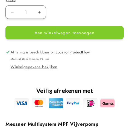
Aantal
Aantal
Aantal
verlagen
verhogen
voor
voor
Aan winkelwagen toevoegen
Messner
Messner
Multisystem
Multisystem
MPF
MPF
vijverpomp
vijverpomp
Afhaling is beschikbaar bij
LocationProductFlow
Meestal klaar binnen 24 uur
Winkelgegevens bekijken
Veilig afrekenen met
Messner Multisystem MPF Vijverpomp