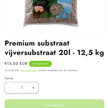
Media
1
Premium substraat
openen
in
modaal
vijversubstraat 20l - 12,5 kg
Normale
€15,50 EUR
Uitverkocht
prijs
Inclusief btw.
Verzendkosten
worden berekend bij de checkout.
Aantal
Aantal
Aantal
verlagen
verhogen
voor
voor
Uitverkocht
Premium
Premium