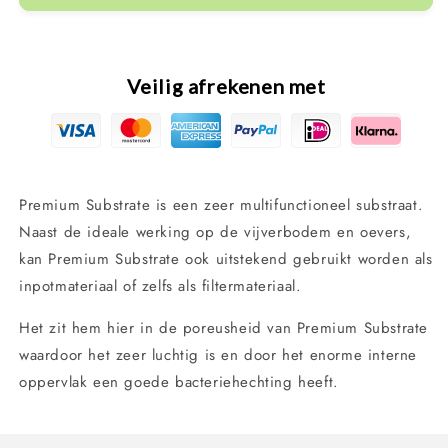
substraat
substraat
vijversubstraat
vijversubstraat
20l
20l
-
-
Veilig afrekenen met
12,5
12,5
kg
kg
Premium Substrate is een zeer multifunctioneel substraat.
Naast de ideale werking op de vijverbodem en oevers,
kan Premium Substrate ook uitstekend gebruikt worden als
inpotmateriaal of zelfs als filtermateriaal.
Het zit hem hier in de poreusheid van Premium Substrate
waardoor het zeer luchtig is en door het enorme interne
oppervlak een goede bacteriehechting heeft.