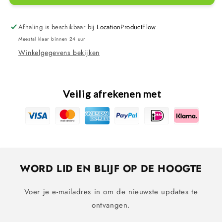
Silenta
Silenta
Pro
Pro
6000
6000
Afhaling is beschikbaar bij
LocationProductFlow
Meestal klaar binnen 24 uur
Winkelgegevens bekijken
Veilig afrekenen met
WORD LID EN BLIJF OP DE HOOGTE
Voer je e-mailadres in om de nieuwste updates te
ontvangen.