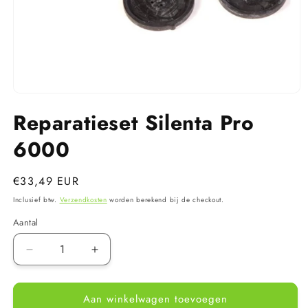
Media
1
Reparatieset Silenta Pro
openen
in
modaal
6000
Normale
€33,49 EUR
prijs
Inclusief btw.
Verzendkosten
worden berekend bij de checkout.
Aantal
Aantal
Aantal
verlagen
verhogen
voor
voor
Aan winkelwagen toevoegen
Reparatieset
Reparatieset