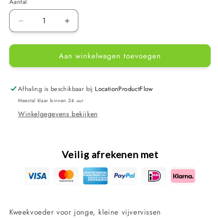
Aantal
Aantal
Aantal
verlagen
verhogen
voor
voor
Aan winkelwagen toevoegen
sera
sera
Pond
Pond
Junior
Junior
groeivoer
groeivoer
Afhaling is beschikbaar bij
LocationProductFlow
-
-
Meestal klaar binnen 24 uur
kweekvoer
kweekvoer
Winkelgegevens bekijken
Veilig afrekenen met
Kweekvoeder voor jonge, kleine vijvervissen