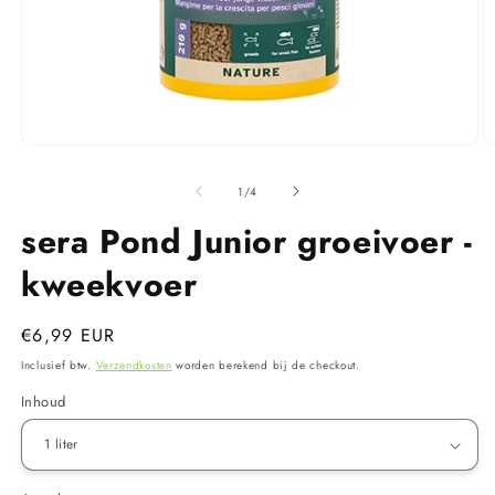
Media
M
1
2
openen
o
van
1
/
4
in
in
modaal
m
sera Pond Junior groeivoer -
kweekvoer
Normale
€6,99 EUR
prijs
Inclusief btw.
Verzendkosten
worden berekend bij de checkout.
Inhoud