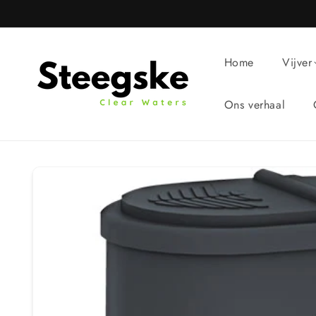
Meteen
naar de
content
Home
Vijver
Ons verhaal
Ga direct naar
productinformatie