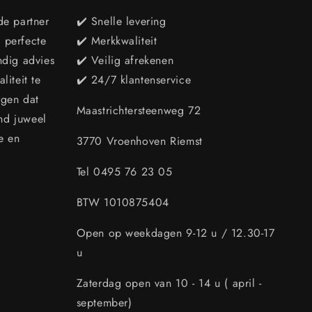
de partner
✔️ Snelle levering
e perfecte
✔️ Merkkwaliteit
ndig advies
✔️ Veilig afrekenen
iteit te
✔️ 24/7 klantenservice
rgen dat
Maastrichtersteenweg 72
end juweel
e en
3770 Vroenhoven Riemst
Tel 0495 76 23 05
BTW 1010875404
Open op weekdagen 9-12 u / 12.30-17
u
Zaterdag open van 10 - 14 u ( april -
september)