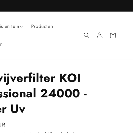
is en tuin
Producten
Inloggen
Winkelwagen
um
ijverfilter KOI
ssional 24000 -
r Uv
UR