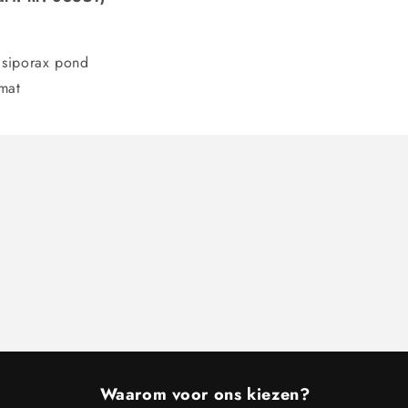
 siporax pond
mat
Waarom voor ons kiezen?