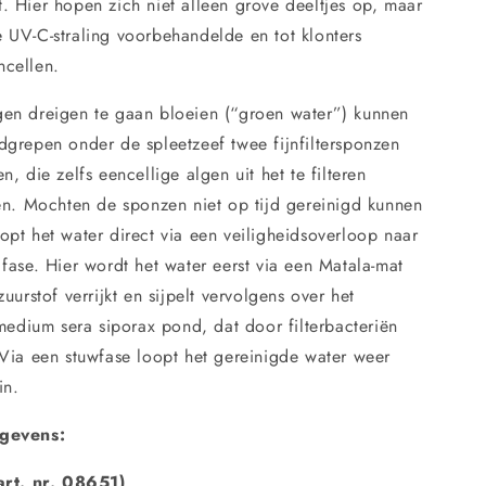
. Hier hopen zich niet alleen grove deeltjes op, maar
 UV-C-straling voorbehandelde en tot klonters
cellen.
en dreigen te gaan bloeien (“groen water”) kunnen
dgrepen onder de spleetzeef twee fijnfiltersponzen
n, die zelfs eencellige algen uit het te filteren
len. Mochten de sponzen niet op tijd gereinigd kunnen
pt het water direct via een veiligheidsoverloop naar
fase. Hier wordt het water eerst via een Matala-mat
uurstof verrijkt en sijpelt vervolgens over het
rmedium sera siporax pond, dat door filterbacteriën
 Via een stuwfase loopt het gereinigde water weer
in.
gevens:
art. nr. 08651)