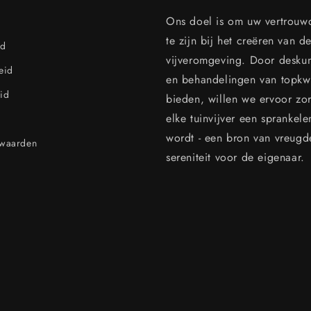
Ons doel is om uw vertrouw
te zijn bij het creëren van d
id
vijveromgeving. Door desku
leid
en behandelingen van topkwal
id
bieden, willen we ervoor zo
elke tuinvijver een sprankel
wordt - een bron van vreugd
rwaarden
sereniteit voor de eigenaar.