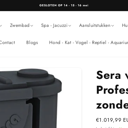
GESLOTEN OP 14 - 15 - 16 mei
Zwembad
Spa - Jacuzzi
Aansluitstukken
Hu
Contact
Blogs
Hond - Kat - Vogel - Reptiel - Aquari
Sera v
Profe
zonde
Normale
€1.019,99 E
prijs