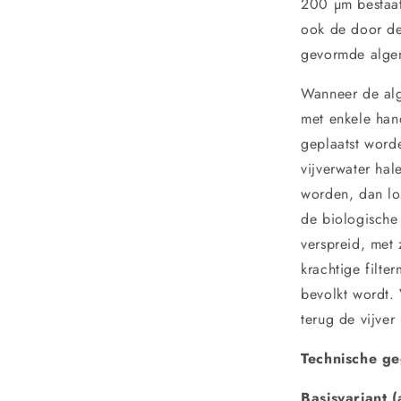
200 µm bestaat
ook de door de
gevormde algen
Wanneer de alg
met enkele han
geplaatst worde
vijverwater ha
worden, dan loo
de biologische 
verspreid, met z
krachtige filte
bevolkt wordt.
terug de vijver 
Technische ge
Basisvariant (