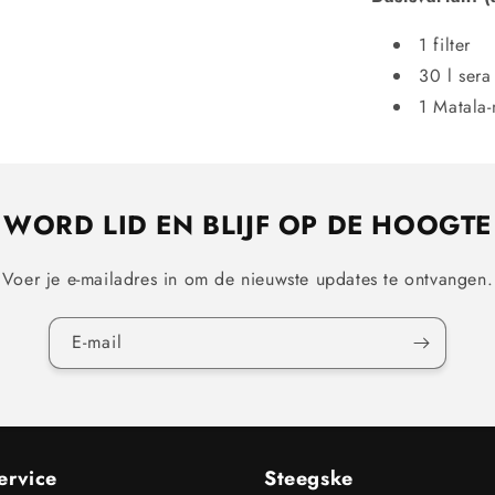
1 filter
30 l sera
1 Matala-
WORD LID EN BLIJF OP DE HOOGTE
Voer je e-mailadres in om de nieuwste updates te ontvangen.
E‑mail
ervice
Steegske