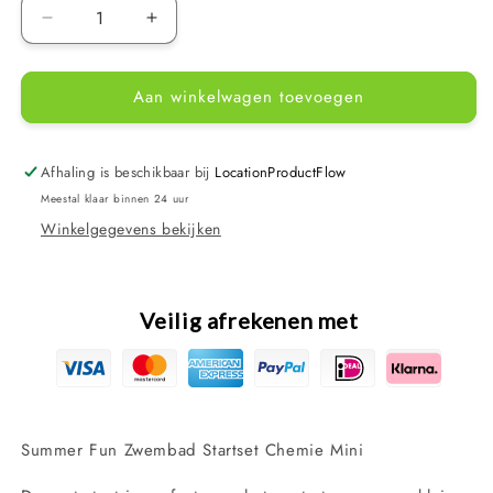
Aantal
Aantal
verlagen
verhogen
voor
voor
Aan winkelwagen toevoegen
Summer
Summer
Fun
Fun
zwembad
zwembad
startset
startset
Afhaling is beschikbaar bij
LocationProductFlow
chemie
chemie
Meestal klaar binnen 24 uur
mini
mini
Winkelgegevens bekijken
Veilig afrekenen met
Summer Fun Zwembad Startset Chemie Mini