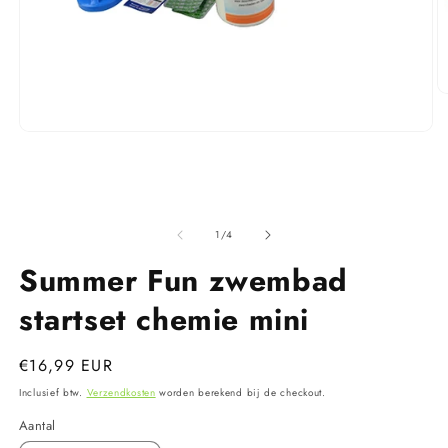
M
2
o
Media
in
1
m
openen
in
modaal
van
1
/
4
Summer Fun zwembad
startset chemie mini
Normale
€16,99 EUR
prijs
Inclusief btw.
Verzendkosten
worden berekend bij de checkout.
Aantal