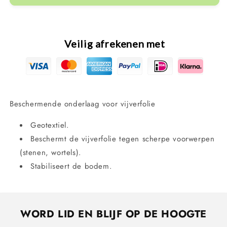
Folie
Folie
beschermdoek
beschermdoek
5
5
x
x
Veilig afrekenen met
2
2
m
m
Beschermende onderlaag voor vijverfolie
Geotextiel.
Beschermt de vijverfolie tegen scherpe voorwerpen
(stenen, wortels).
Stabiliseert de bodem.
WORD LID EN BLIJF OP DE HOOGTE