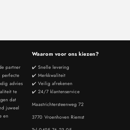
Waarom voor ons kiezen?
de partner
✔️ Snelle levering
e perfecte
✔️ Merkkwaliteit
ndig advies
✔️ Veilig afrekenen
iteit te
✔️ 24/7 klantenservice
rgen dat
Maastrichtersteenweg 72
end juweel
e en
3770 Vroenhoven Riemst
Tel 0495 76 23 05