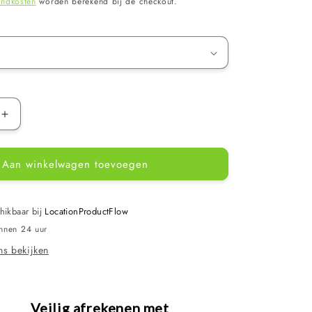
endkosten
worden berekend bij de checkout.
Aantal
verhogen
voor
Aan winkelwagen toevoegen
Vdl
n
schuifkraan
-
ter
schuifafsluiter
hikbaar bij
LocationProductFlow
-
innen 24 uur
diverse
s bekijken
maten
Veilig afrekenen met