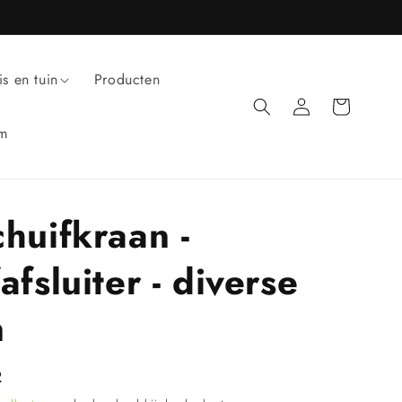
is en tuin
Producten
Inloggen
Winkelwagen
um
chuifkraan -
afsluiter - diverse
n
R