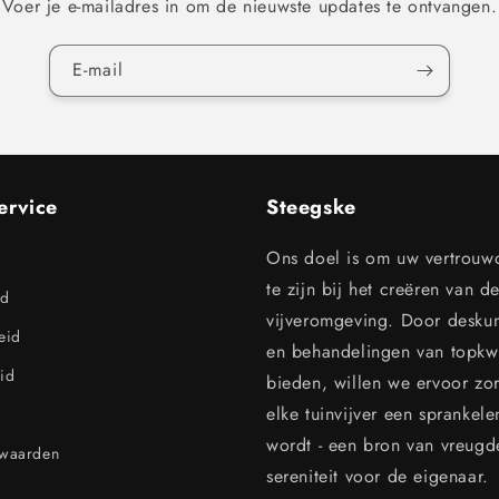
Voer je e-mailadres in om de nieuwste updates te ontvangen.
E‑mail
ervice
Steegske
Ons doel is om uw vertrouw
te zijn bij het creëren van d
id
vijveromgeving. Door desku
leid
en behandelingen van topkwal
id
bieden, willen we ervoor zo
elke tuinvijver een sprankel
wordt - een bron van vreugd
rwaarden
sereniteit voor de eigenaar.