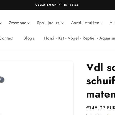
GESLOTEN OP 14 - 15 - 16 mei
Zwembad
Spa - Jacuzzi
Aansluitstukken
Hu
Contact
Blogs
Hond - Kat - Vogel - Reptiel - Aquari
Vdl s
schuif
mate
Normale
€145,99 EU
prijs