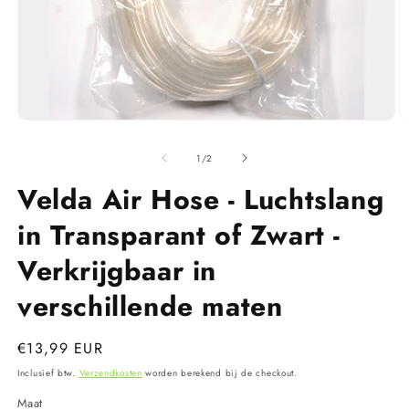
Media
M
1
2
openen
o
van
1
/
2
in
in
modaal
m
Velda Air Hose - Luchtslang
in Transparant of Zwart -
Verkrijgbaar in
verschillende maten
Normale
€13,99 EUR
prijs
Inclusief btw.
Verzendkosten
worden berekend bij de checkout.
Maat