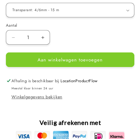
Aantal
Aantal
Aantal
verlagen
verhogen
voor
voor
Aan winkelwagen toevoegen
Velda
Velda
Air
Air
Hose
Hose
-
-
Afhaling is beschikbaar bij
LocationProductFlow
Luchtslang
Luchtslang
Meestal klaar binnen 24 uur
in
in
Winkelgegevens bekijken
Transparant
Transparant
of
of
Zwart
Zwart
-
-
Veilig afrekenen met
Verkrijgbaar
Verkrijgbaar
in
in
verschillende
verschillende