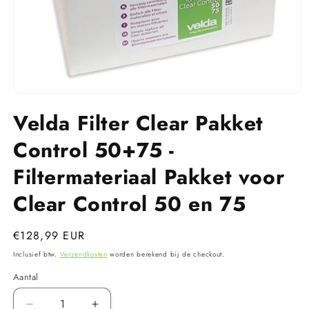
Media
1
Velda Filter Clear Pakket
openen
in
modaal
Control 50+75 -
Filtermateriaal Pakket voor
Clear Control 50 en 75
Normale
€128,99 EUR
prijs
Inclusief btw.
Verzendkosten
worden berekend bij de checkout.
Aantal