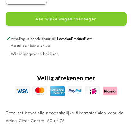
Aantal
Aantal
verlagen
verhogen
voor
voor
Aan winkelwagen toevoegen
Velda
Velda
Filter
Filter
Clear
Clear
Pakket
Pakket
Afhaling is beschikbaar bij
LocationProductFlow
Control
Control
Meestal klaar binnen 24 uur
50+75
50+75
Winkelgegevens bekijken
-
-
Filtermateriaal
Filtermateriaal
Pakket
Pakket
voor
voor
Veilig afrekenen met
Clear
Clear
Control
Control
50
50
en
en
75
75
Deze set bevat alle noodzakelijke filtermaterialen voor de
Velda Clear Control 50 of 75.