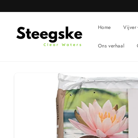
Meteen
naar de
content
Home
Vijver
Ons verhaal
Ga direct naar
productinformatie