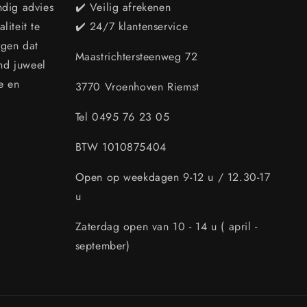
ndig advies
✔️ Veilig afrekenen
iteit te
✔️ 24/7 klantenservice
rgen dat
Maastrichtersteenweg 72
end juweel
e en
3770 Vroenhoven Riemst
Tel 0495 76 23 05
BTW 1010875404
Open op weekdagen 9-12 u / 12.30-17
u
Zaterdag open van 10 - 14 u ( april -
september)