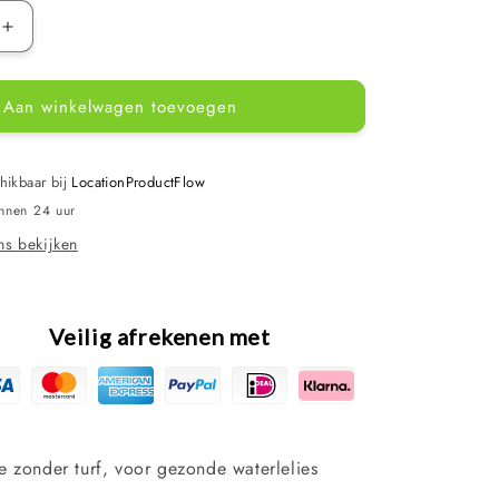
Aantal
verhogen
voor
Aan winkelwagen toevoegen
Velda
Lelite
zonder
turf
hikbaar bij
LocationProductFlow
10
innen 24 uur
liter
s bekijken
Veilig afrekenen met
 zonder turf, voor gezonde waterlelies