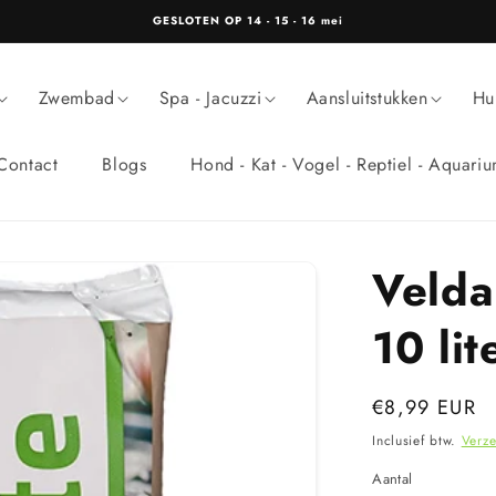
GESLOTEN OP 14 - 15 - 16 mei
Zwembad
Spa - Jacuzzi
Aansluitstukken
Hu
Contact
Blogs
Hond - Kat - Vogel - Reptiel - Aquari
Velda
10 lit
Normale
€8,99 EUR
prijs
Inclusief btw.
Verz
Aantal