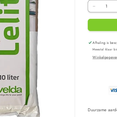
Aantal
verlagen
voor
Velda
Lelite
zonder
turf
Afhaling is besc
10
Meestal klaar b
liter
Winkelgegeven
Duurzame aarde