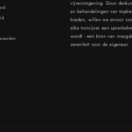
vijveromgeving. Door desku
leid
en behandelingen van topkwal
id
bieden, willen we ervoor zo
elke tuinvijver een sprankel
wordt - een bron van vreugd
rwaarden
sereniteit voor de eigenaar.