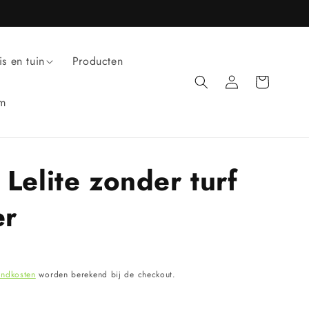
is en tuin
Producten
Inloggen
Winkelwagen
um
 Lelite zonder turf
er
endkosten
worden berekend bij de checkout.