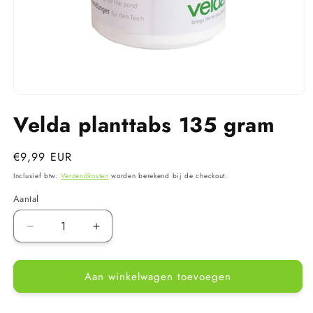
Media
1
Velda planttabs 135 gram
openen
in
modaal
Normale
€9,99 EUR
prijs
Inclusief btw.
Verzendkosten
worden berekend bij de checkout.
Aantal
Aantal
Aantal
verlagen
verhogen
voor
voor
Aan winkelwagen toevoegen
Velda
Velda
planttabs
planttabs
135
135