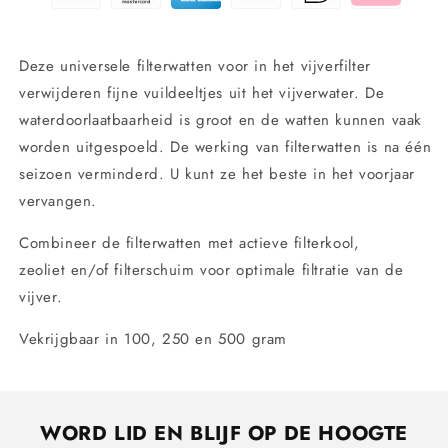
250
250
en
en
500
500
Deze universele filterwatten voor in het vijverfilter
gram
gram
verwijderen fijne vuildeeltjes uit het vijverwater. De
waterdoorlaatbaarheid is groot en de watten kunnen vaak
worden uitgespoeld. De werking van filterwatten is na één
seizoen verminderd. U kunt ze het beste in het voorjaar
vervangen.
Combineer de filterwatten met
actieve filterkool,
zeoliet
en/of
filterschuim
voor optimale filtratie van de
vijver.
Vekrijgbaar in 100, 250 en 500 gram
WORD LID EN BLIJF OP DE HOOGTE