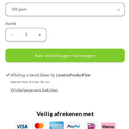
Aantal
Aantal
Aantal
verlagen
verhogen
voor
voor
Aan winkelwagen toevoegen
Velda
Velda
Velda
Velda
Pond
Pond
Filter
Filter
Afhaling is beschikbaar bij
LocationProductFlow
Wool
Wool
Meestal klaar binnen 24 uur
Green
Green
Winkelgegevens bekijken
-
-
Filterwatten
Filterwatten
Groen
Groen
-
-
Veilig afrekenen met
Verkrijgbaar
Verkrijgbaar
in
in
100,
100,