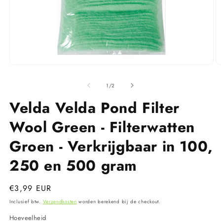
Media
M
1
2
openen
o
van
1
/
2
in
in
modaal
m
Velda Velda Pond Filter
Wool Green - Filterwatten
Groen - Verkrijgbaar in 100,
250 en 500 gram
Normale
€3,99 EUR
prijs
Inclusief btw.
Verzendkosten
worden berekend bij de checkout.
Hoeveelheid