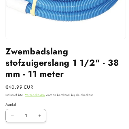
Media
1
Zwembadslang
openen
in
modaal
stofzuigerslang 1 1/2" - 38
mm - 11 meter
Normale
€40,99 EUR
prijs
Inclusief btw.
Verzendkosten
worden berekend bij de checkout.
Aantal
Aantal
Aantal
verlagen
verhogen