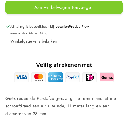
voor
voor
Aan winkelwagen toevoegen
Zwembadslang
Zwembadslang
stofzuigerslang
stofzuigerslang
1
1
1/2&quot;
1/2&quot;
Afhaling is beschikbaar bij
LocationProductFlow
-
-
Meestal klaar binnen 24 uur
38
38
Winkelgegevens bekijken
mm
mm
-
-
11
11
meter
meter
Veilig afrekenen met
Geëxtrudeerde PE-stofzuigerslang met een manchet met
schroefdraad aan elk uiteinde, 11 meter lang en een
diameter van 38 mm.